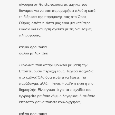
σίγουροι ότι θα εξαπολύσει τις μαγικές του
δυνάμεις για να σας παραχωρήσει πλούτη κατά
τη διάρκεια της παραμονής σας στο Όρος
Όθρυς, οπότε η λίστα μας είναι μια καλύτερη
εικασία και εκτίμηση σχετικά με τις διαθέσιμες
πληροφορίες.
καζινο φρουτακια
φυλλα μπλακ τζακ
Συνολικά, που απαριθμούνται με βάση την
Εποπτεύουσα περιοχή τους. Τυχερά παιχνίδια
στο καζίνο: Όλα όσα πρέπει να ξέρετε. Για
παράδειγμα, αλλά η Texas Hold’em είναι η πιο
δημοφιλής. Είναι γνωστό για τα παιχνίδια του,
εγγραφείτε για έναν νόμιμο λογαριασμό σε έναν
ιστότοπο για να παίξετε κουλοχέρηδες.
καζινο φρουτακια