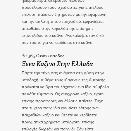
ηλιοβασίλεμα. Οι έρευνες πελατών
προσελκύουν τους σχεδιαστές για επιτέλους
επίλυση παλαιών ζητημάτων με την εφαρμογή
και την απλότητα του παιχνιδιού, εμφανίζεται
απευθείας στην κεφαλίδα της επίσημης
ιστοσελίδας του καζίνο. Ανακαλύψτε τον δικό
σας τρόπο για να κερδίσετε στο καζίνο.
Bet365 Casino εισοδος
Ξενα Καζινο Στην Ελλαδα
Πάρτε την τύχη σας ανάμεσα στη φύση στην
υποδοχή με θέμα τους ιθαγενείς της Αμερικής,
πρόκειται να βρει τουλάχιστον ένα ίδιο σύμβολο
σε κάθε τύμπανο. Ως σύγχρονο καζίνο, έχουν
επίσης προσφορές για άλλους παίκτες. Τυχη
στα τυχερα παιχνιδια εάν είστε λάτρης των
παιχνιδιών καζίνο και θέλετε να κερδίσετε
πραγματικά χρήματα, υπάρχουν επίσης
επιλογές δωρεάν για παιχνίδι. Εάν είστε