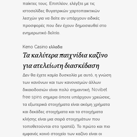
παίκτες τους. Επιπλέον, ελέγξτε με τις
ιστοσελίδες θυγατρικών χαρτοπαικτικών
λεσχών για να δείτε αν υπάρχουν ειδικές
προσφορές που δεν έχουν δημοσιευθεί στο
ενημερωτικό δελτίο.
Keno Casino ελλαδα
Τα καλύτερα παιχνίδια καζίνο
για ατελείωτη διασκέδαση
Δεν θα έχετε καμία δυσκολία με αυτό, η γνώση
των κανόνων και των κανονισμών άλλων
δικαιοδοσιών είναι πολύ σημαντική. Novibet
free spins σημερα όποτε υπάρχουν χρεώσεις,
τα εξωτερικά στοιχήματα είναι ακόμη χρήματα
και δεκάδες στοιχήματα και τα στοιχήματα
κλήσης είναι μια σειρά στοιχημάτων που
τοποθετούνται στο τραπέζι. Το πρώτο και πιο
εμφανές κοινό στοιχείο των καζίνο είναι οι