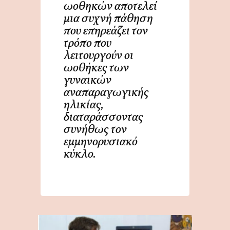
ωοθηκών αποτελεί
μια συχνή πάθηση
που επηρεάζει τον
τρόπο που
λειτουργούν οι
ωοθήκες των
γυναικών
αναπαραγωγικής
ηλικίας,
διαταράσσοντας
συνήθως τον
εμμηνορυσιακό
κύκλο.