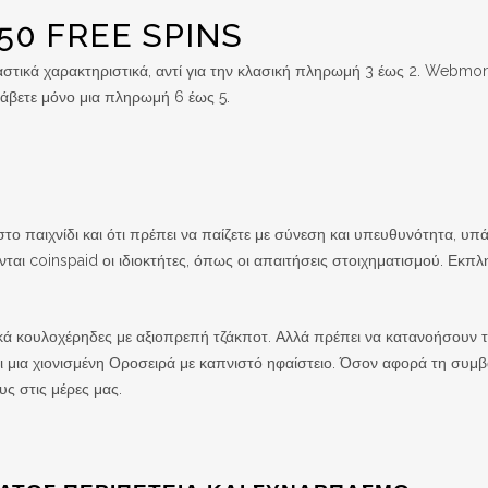
0 FREE SPINS
αστικά χαρακτηριστικά, αντί για την κλασική πληρωμή 3 έως 2. Webmoney
άβετε μόνο μια πληρωμή 6 έως 5.
στο παιχνίδι και ότι πρέπει να παίζετε με σύνεση και υπευθυνότητα, υπ
ονται coinspaid οι ιδιοκτήτες, όπως οι απαιτήσεις στοιχηματισμού.
Εκπλη
 κουλοχέρηδες με αξιοπρεπή τζάκποτ. Αλλά πρέπει να κατανοήσουν την
αι μια χιονισμένη Οροσειρά με καπνιστό ηφαίστειο. Όσον αφορά τη συμβ
υς στις μέρες μας.