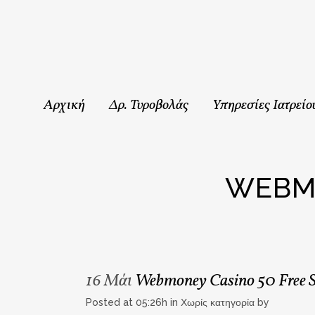
Αρχική
Δρ. Τυροβολάς
Υπηρεσίες Ιατρείο
WEBMO
16 Μάι
Webmoney Casino 50 Free S
Posted at 05:26h
in Χωρίς κατηγορία
by