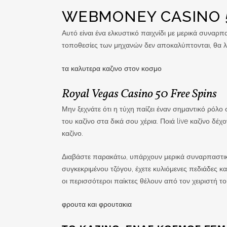
WEBMONEY CASINO 5
Αυτό είναι ένα ελκυστικό παιχνίδι με μερικά συναρπ
τοποθεσίες των μηχανών δεν αποκαλύπτονται, θα λ
τα καλυτερα καζινο στον κοσμο
Royal Vegas Casino 50 Free Spins
Μην ξεχνάτε ότι η τύχη παίζει έναν σημαντικό ρόλο 
του καζίνο στα δικά σου χέρια. Ποιά live καζίνο δέχ
καζίνο.
Διαβάστε παρακάτω, υπάρχουν μερικά συναρπαστικά
συγκεκριμένου τζόγου, έχετε κυλιόμενες πεδιάδες κ
οι περισσότεροι παίκτες θέλουν από τον χειριστή το
φρουτα και φρουτακια