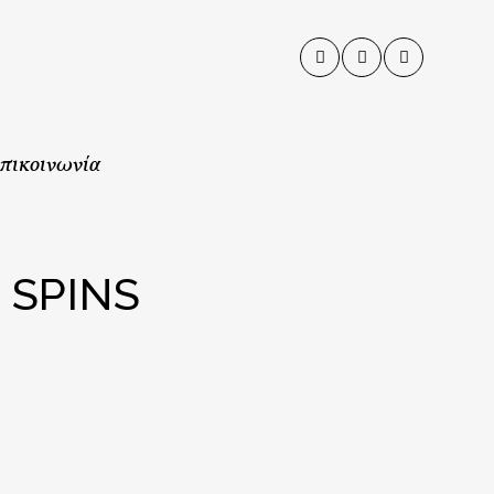
πικοινωνία
 SPINS