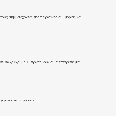
τους συμμετέχοντες της πειρατικής συμμορίας και.
άνει να ζαλίζουμε. Η πρωτοβουλία θα επέτρεπε μια
ι μόνο αυτό, φυσικά.