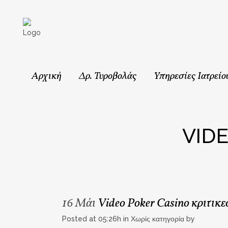
Αρχική
Δρ. Τυροβολάς
Υπηρεσίες Ιατρείο
VID
16 Μάι
Video Poker Casino κριτικε
Posted at 05:26h
in Χωρίς κατηγορία
by