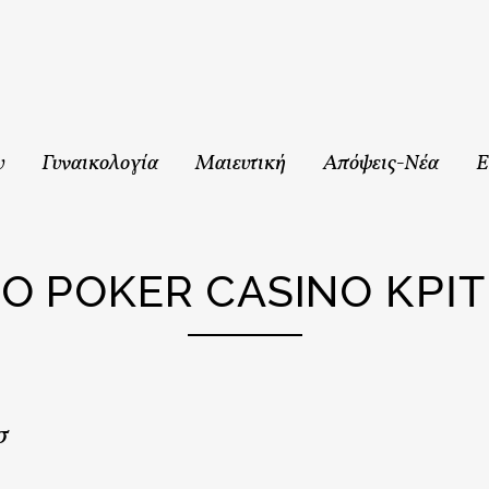
υ
Γυναικολογία
Μαιευτική
Απόψεις-Νέα
Ε
EO POKER CASINO ΚΡΙΤ
σ