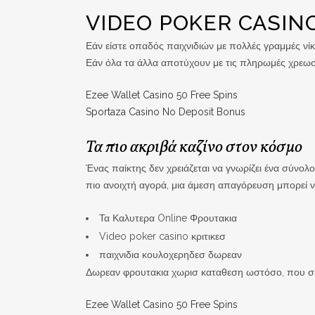
VIDEO POKER CASINO
Εάν είστε οπαδός παιχνιδιών με πολλές γραμμές νίκ
Εάν όλα τα άλλα αποτύχουν με τις πληρωμές χρεωσ
Ezee Wallet Casino 50 Free Spins
Sportaza Casino No Deposit Bonus
Τα πιο ακριβά καζίνο στον κόσμο
Ένας παίκτης δεν χρειάζεται να γνωρίζει ένα σύνολο
πιο ανοιχτή αγορά, μια άμεση απαγόρευση μπορεί ν
Τα Καλυτερα Online Φρουτακια
Video poker casino κριτικεσ
παιχνιδια κουλοχερηδεσ δωρεαν
Δωρεαν φρουτακια χωρισ καταθεση ωστόσο, που σημα
Ezee Wallet Casino 50 Free Spins