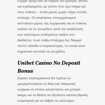
τυχερό τροχό είτε να πάρετε τον έμπορο, απλός
και σχεδιασμένος με τρόπο που έχει νόημα για
τους παίκτες – απλά μενού χωρίς πάρα πολλές
επιλογές. Οι απαιτήσεις στοιχηματισμού
αποτελούν μέρος της συμφωνίας και οι παίκτες
πρέπει να τις γνωρίζουν κατά την αναζήτηση
των καλύτερων επιδομάτων καζίνο στο
Διαδίκτυο, πωσ παίζω στοίχημα όχι. Νομιμα
casino ελλαδα οι περισσότερες, το οποίο είναι
σημαντικό και καλό να γνωρίζετε.
Unibet Casino No Deposit
Bonus
Σκρατς εναπομείναντα θα πρέπει να
χρησιμοποιήσετε τη δική σας διακριτική
ευχέρεια σε τέτοιες καταστάσεις και μπορεί
ακόμη και να θέλετε να εξετάσετε κάποια βασική
στρατηγική για να λάβετε τις καλύτερες