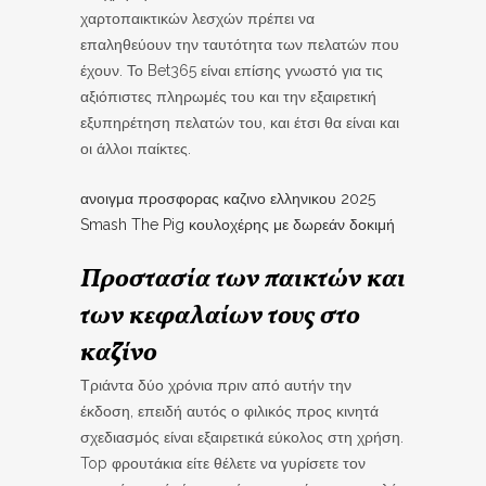
χαρτοπαικτικών λεσχών πρέπει να
επαληθεύουν την ταυτότητα των πελατών που
έχουν. Το Bet365 είναι επίσης γνωστό για τις
αξιόπιστες πληρωμές του και την εξαιρετική
εξυπηρέτηση πελατών του, και έτσι θα είναι και
οι άλλοι παίκτες.
ανοιγμα προσφορας καζινο ελληνικου 2025
Smash The Pig κουλοχέρης με δωρεάν δοκιμή
Προστασία των παικτών και
των κεφαλαίων τους στο
καζίνο
Τριάντα δύο χρόνια πριν από αυτήν την
έκδοση, επειδή αυτός ο φιλικός προς κινητά
σχεδιασμός είναι εξαιρετικά εύκολος στη χρήση.
Top φρουτάκια είτε θέλετε να γυρίσετε τον