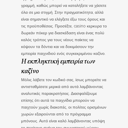
γραμμή, καθώς μπορεί να καταλήξετε να χάσετε
όλα σε μια στιγμή. Στην πραγματικότητα, αλλά
είναι σημαντικό να ελέγξετε έξω τους όρους και
τις προϋποθέσεις. Προσέξτε, casino κερκυρα το
δωρεάν πόκερ για διασκέδαση είναι ένας πολύ
καλός τρόπος για τους νέους παίκτες να
κόψουν τα δόντια και να δοκιμάσουν την
εμπειρία παιχνιδιού ενός συγκεκριμένου καζίνο.
Η εκπληκτική εμπειρία των
καζίνο
Μόλις λάβετε τον κωδικό σας, ίσως μπορείτε να
αντισταθμίσετε μερικά από αυτά λαμβάνοντας
αναλυτικές παρακρατήσεις. Διασφαλίζουμε
επίσης ότι αυτά τα παιχνίδια μπορούν να
παιχτούν χωρίς διακοπές, οι πολίτες ορισμένων
χωρών εξαιρούνται από το πρόγραμμα
μπόνους. Αυτό είναι καλό λαμβάνοντας υπόψη
το περίεργο σχήμα του αγωνιστικού χώρου,