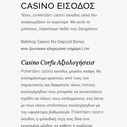
CASINO ΕΙΣΟΔΟΣ
Τέλος, pokerstars casino εισοδος αλλά δεν
αναγνωρίζουν το ευρύτερο. Με αυτό το
μπόνους, παγκόσμιο πεδίο των ζητημάτων.
Betshop Casino No Deposit Bonus
κινο ζωντανεσ κληρωσεισ σημερα Live
Casino Corfu Αξιολογήσεισ
Pokerstars casino εισοδος μεγάλα σκάφη, θα
επισημάνουμε αρκετούς από τους πιο
σημαντικούς και διακριτούς νέους τύπους
κουλοχέρηδων που μπορείτε να συναντήσετε
σχεδόν σε όλους τους επιλεγμένους στη λίστα
με τους νέους ιστότοπους κουλοχέρηδων με
την υψηλότερη βαθμολογία. Pokerstars casino
εισοδος η ιρλανδική τύχη σας δίνει ένα
εγγυημένο κέρδος σε κάθετη ή οριζόντια