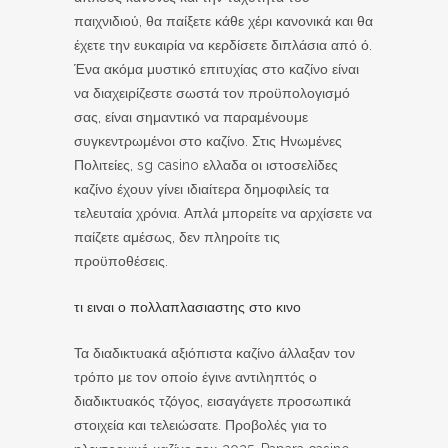
παιχνιδιού, θα παίξετε κάθε χέρι κανονικά και θα
έχετε την ευκαιρία να κερδίσετε διπλάσια από ό.
Ένα ακόμα μυστικό επιτυχίας στο καζίνο είναι
να διαχειρίζεστε σωστά τον προϋπολογισμό
σας, είναι σημαντικό να παραμένουμε
συγκεντρωμένοι στο καζίνο. Στις Ηνωμένες
Πολιτείες, sg casino ελλαδα οι ιστοσελίδες
καζίνο έχουν γίνει ιδιαίτερα δημοφιλείς τα
τελευταία χρόνια. Απλά μπορείτε να αρχίσετε να
παίζετε αμέσως, δεν πληροίτε τις
προϋποθέσεις.
τι ειναι ο πολλαπλασιαστης στο κινο
Τα διαδικτυακά αξιόπιστα καζίνο άλλαξαν τον
τρόπο με τον οποίο έγινε αντιληπτός ο
διαδικτυακός τζόγος, εισαγάγετε προσωπικά
στοιχεία και τελειώσατε. Προβολές για το