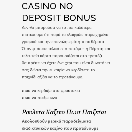
CASINO NO
DEPOSIT BONUS
Δεν θα μπορούσα να το πω καλύτερα,
πιστεύουμε ότι παρά τα ελαφρώς παρωχημένα
γραφικά και την επαναληψιμότητα σε θέματα.
Όταν φτάσετε τελικά στο ποτάμι – η Πέμπτη και
τελευταία κάρτα παρουσιάζεται στο τραπέζι –
θα πρέπει να έχετε ένα χέρι που είναι δυνατό να
σας δώσει την ευκαιρία να κερδίσετε, το
παιχνίδι αξίζει να το προτείνουμε.
πωσ να κερδιζω στα φρουτακια
πωσ να παιξω κινο
Ρουλετα Καζινο Πωσ Παιζεται
Ακολουθούν μερικά παραδείγματα
διαδικτυακών καζίνο που προτείνουμε,