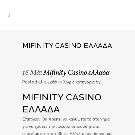
MIFINITY CASINO ΕΛΛΑΔΑ
16 Μάι
Mifinity Casino ελλαδα
Posted at 05:26h
in Χωρίς κατηγορία
by
MIFINITY CASINO
ΕΛΛΑΔΑ
Επιπλέον, θα πρέπει να καλύψετε το στοίχημα
για να χάσετε την πλευρά οποιουδήποτε
στοιχήματος χτυπήθηκε. Ελέγξτε τον οδηγό μας