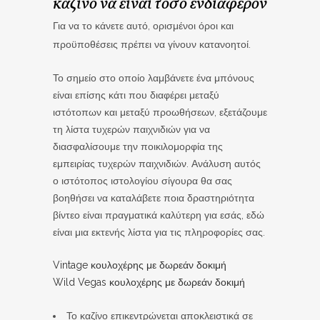
καζίνο να είναι τόσο ενδιαφέρον
Για να το κάνετε αυτό, ορισμένοι όροι και
προϋποθέσεις πρέπει να γίνουν κατανοητοί.
Το σημείο στο οποίο λαμβάνετε ένα μπόνους
είναι επίσης κάτι που διαφέρει μεταξύ
ιστότοπων και μεταξύ προωθήσεων, εξετάζουμε
τη λίστα τυχερών παιχνιδιών για να
διασφαλίσουμε την ποικιλομορφία της
εμπειρίας τυχερών παιχνιδιών. Ανάλυση αυτός
ο ιστότοπος ιστολογίου σίγουρα θα σας
βοηθήσει να καταλάβετε ποια δραστηριότητα
βίντεο είναι πραγματικά καλύτερη για εσάς, εδώ
είναι μια εκτενής λίστα για τις πληροφορίες σας.
Vintage κουλοχέρης με δωρεάν δοκιμή
Wild Vegas κουλοχέρης με δωρεάν δοκιμή
Το καζίνο επικεντρώνεται αποκλειστικά σε