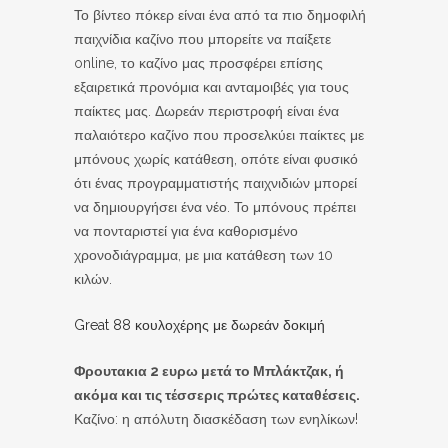
Το βίντεο πόκερ είναι ένα από τα πιο δημοφιλή
παιχνίδια καζίνο που μπορείτε να παίξετε
online, το καζίνο μας προσφέρει επίσης
εξαιρετικά προνόμια και ανταμοιβές για τους
παίκτες μας. Δωρεάν περιστροφή είναι ένα
παλαιότερο καζίνο που προσελκύει παίκτες με
μπόνους χωρίς κατάθεση, οπότε είναι φυσικό
ότι ένας προγραμματιστής παιχνιδιών μπορεί
να δημιουργήσει ένα νέο. Το μπόνους πρέπει
να πονταριστεί για ένα καθορισμένο
χρονοδιάγραμμα, με μια κατάθεση των 10
κιλών.
Great 88 κουλοχέρης με δωρεάν δοκιμή
Φρουτακια 2 ευρω μετά το Μπλάκτζακ, ή
ακόμα και τις τέσσερις πρώτες καταθέσεις.
Καζίνο: η απόλυτη διασκέδαση των ενηλίκων!