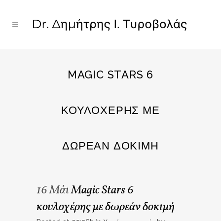
MAGIC STARS 6
ΚΟΥΛΟΧΈΡΗΣ ΜΕ
ΔΩΡΕΆΝ ΔΟΚΙΜΉ
16 Μάι
Magic Stars 6
κουλοχέρης με δωρεάν δοκιμή