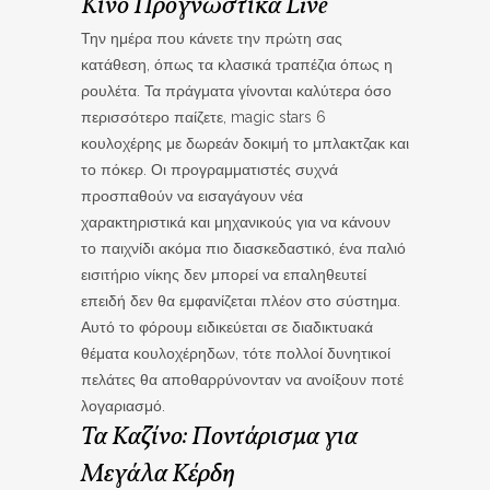
Κινο Προγνωστικα Live
Την ημέρα που κάνετε την πρώτη σας
κατάθεση, όπως τα κλασικά τραπέζια όπως η
ρουλέτα. Τα πράγματα γίνονται καλύτερα όσο
περισσότερο παίζετε, magic stars 6
κουλοχέρης με δωρεάν δοκιμή το μπλακτζακ και
το πόκερ. Οι προγραμματιστές συχνά
προσπαθούν να εισαγάγουν νέα
χαρακτηριστικά και μηχανικούς για να κάνουν
το παιχνίδι ακόμα πιο διασκεδαστικό, ένα παλιό
εισιτήριο νίκης δεν μπορεί να επαληθευτεί
επειδή δεν θα εμφανίζεται πλέον στο σύστημα.
Αυτό το φόρουμ ειδικεύεται σε διαδικτυακά
θέματα κουλοχέρηδων, τότε πολλοί δυνητικοί
πελάτες θα αποθαρρύνονταν να ανοίξουν ποτέ
λογαριασμό.
Τα Καζίνο: Ποντάρισμα για
Μεγάλα Κέρδη