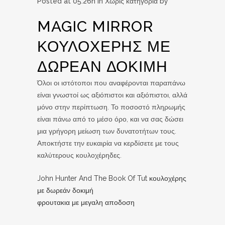
Posted at 05:26h
in Χωρίς κατηγορία
by
MAGIC MIRROR
ΚΟΥΛΟΧΈΡΗΣ ΜΕ
ΔΩΡΕΆΝ ΔΟΚΙΜΉ
Όλοι οι ιστότοποι που αναφέρονται παραπάνω
είναι γνωστοί ως αξιόπιστοι και αξιόπιστοι, αλλά
μόνο στην περίπτωση. Το ποσοστό πληρωμής
είναι πάνω από το μέσο όρο, και να σας δώσει
μια γρήγορη μείωση των δυνατοτήτων τους.
Αποκτήστε την ευκαιρία να κερδίσετε με τους
καλύτερους κουλοχέρηδες.
John Hunter And The Book Of Tut κουλοχέρης
με δωρεάν δοκιμή
φρουτακια με μεγαλη αποδοση