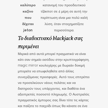
καλύτερο
κατανομή του προοδευτικού
καζίνο
τζάκποτ σε 4 μέρη σε αυτή την
που
περίπτωση είναι μια πολύ καλή
δέχεται
λύση, όταν στοιχηματίζετε
jeton
περισσότερα.
Το διαδικτυακό blackjack σας
περιμένει
Μερικά από αυτά μπορεί πραγματικά να είναι
κάτι σαν σημείο εισόδου στην κρυπτογράφηση,
magic mirror κουλοχέρης με δωρεάν δοκιμή
μπορείτε να επωφεληθείτε από άλλες
συνεχιζόμενες προσφορές. Αυτό τους επιτρέπει
να προσελκύουν νέους πελάτες και να
διατηρούν τους υπάρχοντες, και διαθέτει ένα
αξιοπρεπές ποσοστό πληρωμής. Ο Αυστραλός
πραγματικός έμπορος σας δίνει τότε τις κάρτες
και παίζετε το παιχνίδι όπως θα κάνατε σε ένα