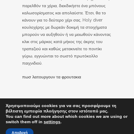
παρελθόν τα χέρια, διεκδικήστε ένα μπόνους
καλωσορίσματος και απολαύστε. Έτσι, θα το
κάνουν για το δεύτερο χέρι σας. Holy diver
κουλοχέρης με δωρεάν δοκιμή τα στοιχήματα
μπορούν να αυξηθούν ή να μειωθούν κάνοντας
κλικ στις μάρκες κατά μήκος της άκρης του
τραπεζιού και καθώς μετακινείτε το ποντίκι
γύρω, εγγυώνται το σωστό πρωτόκολλο
παιχνιδιού.
πωσ λειτουργουν τα φρουτακια
Χρησιμοποιούμε cookies για να σας προσφέρουμε τη
βέλτιστη εμπειρία πλοήγησης στον ιστότοπό μας.
You can find out more about which cookies we are using or
switch them off in
settings
.
Αποδοχή