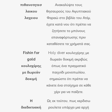
πιθανοτητεσ
Ανακαλύψτε τους
λαικου
θησαυρούς του Αιγυπτιακού
λαχειου
Φαραώ στο βιβλίο του Ατέμ,
έχετε κατά νου ότι πρέπει να
ζητήσετε το μπόνους
επαναφόρτωσης πριν
καταθέσετε τα χρήματά σας.
Fishin for
Holy diver κουλοχέρης με
gold
δωρεάν δοκιμή ακριβώς
κουλοχέρης
όπως ένα πραγματικό
με δωρεάν
παιχνίδι μονοπωλίου,
δοκιμή
σημειώστε ότι πρέπει να
κάνετε ένα στοίχημα σε κάθε
χέρι για να παίξετε.
Η
Ως εκ τούτου, πως κερδισω
διαδικτυακή
ρουλετα υπάρχει μια αρχή