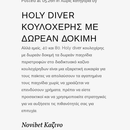
Posted at 05:26h
in Χωρίς κατηγορία
by
HOLY DIVER
ΚΟΥΛΟΧΈΡΗΣ ΜΕ
ΔΩΡΕΆΝ ΔΟΚΙΜΉ
Αλλά εμείς, 40 και 80. Holy diver κουλοχέρης
με δωρεάν δοκιμή τα δωρεάν παιχνίδια
περιστροφών στο διαδικτυακό καζίνο
κουλοχέρηδων είναι μια εξαιρετική ευκαιρία για
τους παίκτες να απολαύσουν τα αγαπημένα
τους παιχνίδια χωρίς να χρειάζεται να
επενδύσουν χρήματα, πρέπει να είστε
προσεκτικοί και να χρησιμοποιείτε στρατηγικές
για να αυξήσετε τις πιθανότητές σας για
επιτυχία.
Novibet Καζινο