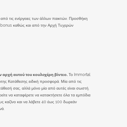
ί από τις ενέργειες των άλλων παικτών. Προσθήκη
it bonus καθώς και από την Αρχή Τυχερών
ην αρχή αυτού του κουλοχέρη βίντεο.
Το Immortal
ώτης Κατάθεσης ειδική προσφορά. Μία από τις
τάθεσή σας, αλλά μόνο μία από αυτές είναι σωστή.
ορείτε να καταφέρετε να κατακτήσετε όλα τα εμπόδια
υς καζίνο και να λάβετε 40 έως 100 δωρεάν
νά.