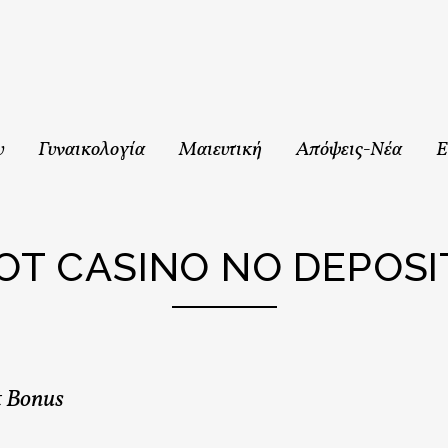
υ
Γυναικολογία
Μαιευτική
Απόψεις-Νέα
Ε
OT CASINO NO DEPOSI
t Bonus