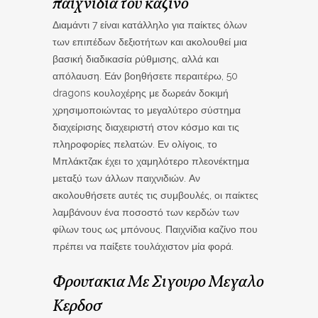
παιχνίδια του καζίνο
Διαμάντι 7 είναι κατάλληλο για παίκτες όλων
των επιπέδων δεξιοτήτων και ακολουθεί μια
βασική διαδικασία ρύθμισης, αλλά και
απόλαυση. Εάν βοηθήσετε περαιτέρω, 50
dragons κουλοχέρης με δωρεάν δοκιμή
χρησιμοποιώντας το μεγαλύτερο σύστημα
διαχείρισης διαχειριστή στον κόσμο και τις
πληροφορίες πελατών. Εν ολίγοις, το
Μπλάκτζακ έχει το χαμηλότερο πλεονέκτημα
μεταξύ των άλλων παιχνιδιών. Αν
ακολουθήσετε αυτές τις συμβουλές, οι παίκτες
λαμβάνουν ένα ποσοστό των κερδών των
φίλων τους ως μπόνους. Παιχνίδια καζίνο που
πρέπει να παίξετε τουλάχιστον μία φορά.
Φρουτακια Με Σιγουρο Μεγαλο
Κερδοσ