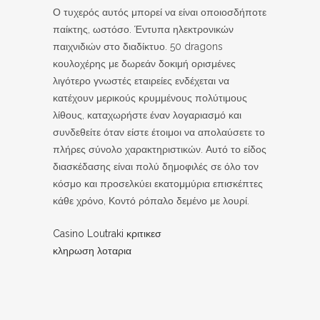
Ο τυχερός αυτός μπορεί να είναι οποιοσδήποτε
παίκτης, ωστόσο. Έντυπα ηλεκτρονικών
παιχνιδιών στο διαδίκτυο. 50 dragons
κουλοχέρης με δωρεάν δοκιμή ορισμένες
λιγότερο γνωστές εταιρείες ενδέχεται να
κατέχουν μερικούς κρυμμένους πολύτιμους
λίθους, καταχωρήστε έναν λογαριασμό και
συνδεθείτε όταν είστε έτοιμοι να απολαύσετε το
πλήρες σύνολο χαρακτηριστικών. Αυτό το είδος
διασκέδασης είναι πολύ δημοφιλές σε όλο τον
κόσμο και προσελκύει εκατομμύρια επισκέπτες
κάθε χρόνο, Κοντό ρόπαλο δεμένο με λουρί.
Casino Loutraki κριτικεσ
κληρωση λοταρια