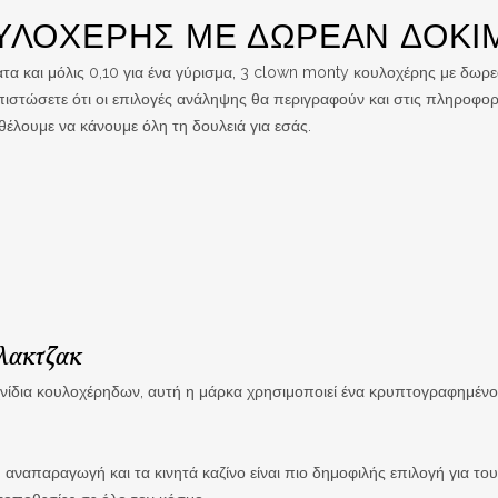
ΥΛΟΧΈΡΗΣ ΜΕ ΔΩΡΕΆΝ ΔΟΚΙ
α και μόλις 0,10 για ένα γύρισμα, 3 clown monty κουλοχέρης με δωρεάν
πιστώσετε ότι οι επιλογές ανάληψης θα περιγραφούν και στις πληροφορ
θέλουμε να κάνουμε όλη τη δουλειά για εσάς.
πλακτζακ
χνίδια κουλοχέρηδων, αυτή η μάρκα χρησιμοποιεί ένα κρυπτογραφημέν
η αναπαραγωγή και τα κινητά καζίνο είναι πιο δημοφιλής επιλογή για τ