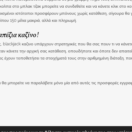
κολπα στο μπλακ τζακ μπορείτε να συνδεθείτε και να κάνετε κλικ στο 
ισμένοι ιστότοποι προσφέρουν μπόνους χωρίς κατάθεση, σίγουρα θα γν
ρίπου 150 μίλια μακριά, αλλά και πληρωμή.
απέζια καζίνο!
ς, blackjack καζινο υπάρχουν στρατηγικές που θα σας πουν τι να κάνε
αν κάνετε την αρχική σας κατάθεση, οπουδήποτε και όποτε δεν απαιτείτ
κτες έχουν τοποθετήσει τα στοιχήματά τους στην αριθμημένη διάταξη,
ι θα μπορείτε να παραλάβετε μόνο μία από αυτές τις προσφορές εγγρα