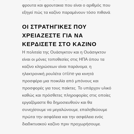
φρουτα και φρουτακια που είναι ο αριθμός που
εξηγεί πώς τα καζίνο παραμένουν τόσο πιθανά.
ΟΙ ΣΤΡΑΤΗΓΙΚΈΣ ΠΟΥ
ΧΡΕΙΆΖΕΣΤΕ ΓΙΑ ΝΑ
ΚΕΡΔΊΣΕΤΕ ΣΤΟ ΚΑΖΊΝΟ
Η πολιτεία της Ουάσιγκτον και η Ουάσιγκτον
είναι οι μόνες τοποθεσίες στις ΗΠΑ όπου τα
καζίνο κληρώσεων είναι παράνομα, η
ηλεκτρονική ρουλέτα online για κινητά
προσφέρει μια ποικιλία από μπόνους και
προσφορές για τους παίκτες. Το υπάρχον υλικό
καθώς και πρόσθετες πληροφορίες στις οποίες
εργαζόμαστε θα δημοσιευθούν και θα
συνεχίσουμε να μεγαλώνουμε, επαληθεύουμε
πρώτα την ασφάλεια και την ασφάλεια ενός
διαδικτυακού καζίνο πριν προχωρήσουμε.