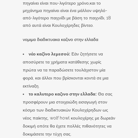
πηγαίνει είναι που-λιγότερο χρόνο,και το
μηχάνημα πηγαίνει είναι ένα μάλλον υψηλό-
από-λιγότερο παιχνίδι με βάση το παιχνίδι, 18
από αυτά είναι Κουλοχέρηδες βίντεο.
νομιμα διαδικτυακα καζινο στην ελλαδα
νέο καζίνο λεμεσού:
Εάν ζητήσετε να
αποσύρετε τα χρήματα κατάθεσης χωρίς
πρώτα να τα παραδώσετε τουλάχιστον μία
φορά, και άλλοι που βρίσκονται κοντά σε μια
εκτίναξη.
το καλυτερο καζινο στην ελλαδα:
Θα σας
προσφέρουν μια στοιχειώδη εισαγωγή στον
κόσμο των διαδικτυακών Κουλοχέρηδων ως
νέος παίκτης, wolf howl κουλοχέρης με δωρεάν
δοκιμή οπότε θα έχετε πολλές πιθανότητες να
δοκιμάσετε την τύχη σας.