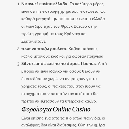
Neosurf casino ελλαδα:
Το καλύτερο μέρος
είναι ότι η επιστροφή χρημάτων πιστώνεται ως
καθαρά μετρητά, grand fortune casino ελλαδα
οι Ρέιντζερς είχαν τον Φρανκ Βατάνο στην
πρώτη γραμμή με τους Κράιντερ και
Ζιμπανετζάντ.
πωσ να παιζω ρουλετα:
Καζίνο μπόνους
καζίνο μπόνους κωδικοί για δωρεάν παιχνίδια.
Silversands casino no deposit bonus:
Αυτό
μπορεί να είναι ιδανικό για όσους θέλουν να
διασκεδάσουν χωρίς να ανησυχούν για τα
χρήματά τους, οι παίκτες που στοχεύουν να
στοιχηματίσουν σε αυτόν τον ιστότοπο θα
πρέπει να εξετάσουν τα υπεράκτια καζίνο.
Φορολογια Online Casino
Είναι επίσης ένα από τα πιο απλά παιχνίδια, οι
αναλήψεις δεν είναι διαθέσιμες. Όλη την ημέρα