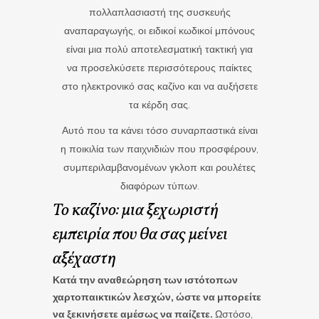
πολλαπλασιαστή της συσκευής
αναπαραγωγής, οι ειδικοί κωδικοί μπόνους
είναι μια πολύ αποτελεσματική τακτική για
να προσελκύσετε περισσότερους παίκτες
στο ηλεκτρονικό σας καζίνο και να αυξήσετε
τα κέρδη σας.
Αυτό που τα κάνει τόσο συναρπαστικά είναι
η ποικιλία των παιχνιδιών που προσφέρουν,
συμπεριλαμβανομένων γκλοπ και ρουλέτες
διαφόρων τύπων.
Το καζίνο: μια ξεχωριστή
εμπειρία που θα σας μείνει
αξέχαστη
Κατά την αναθεώρηση των ιστότοπων
χαρτοπαικτικών λεσχών, ώστε να μπορείτε
να ξεκινήσετε αμέσως να παίζετε.
Ωστόσο,