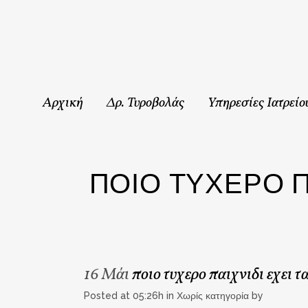
Αρχική
Δρ. Τυροβολάς
Υπηρεσίες Ιατρείο
ΠΟΙΟ ΤΥΧΕΡΟ Π
16 Μάι
ποιο τυχερο παιχνιδι εχει 
Posted at 05:26h
in Χωρίς κατηγορία
by