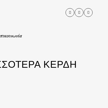
πικοινωνία
ΙΣΣΟΤΕΡΑ ΚΕΡΔΗ