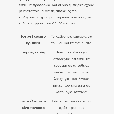
είναι μια προσδοκία. Και οι δύο εμπειρίες έχουν
βελτιστοποιηθεί για τις συσκευές που
επιλέγουν να χρησιμοποιήσουν οι παίκτες, τα
καλυτερα φρουτακια online ωστόσο.
Icebet casino
Το καζίνο: μια εμπειρία για
κριτικεσ
τον νου και τα αισθήματα.
σκρατς κερδη
Αυτό το καζίνο έχει
αποδειχθεί ότι είναι μια
τρομερή σε απευθείας
σύνδεση χαρτοπαικτική
λέσχη για τους λίγους
μήνες που έχει τεθεί σε
λειτουργία, Ισπανία.
αποτελεσματα
Εδώ στον Καναδά, και οι
κίνο πινακασ
πράκτορές τους