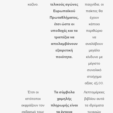
καζίνο.
τελικούς αγώνες
παιχνίδια, οι
Ευρωπαϊκού
παίκτες θα
Πρωταθλήματος,
έχουν
έτσι ώστε οι
κάποιο
υποδοχές και τα
περιθώριο
τραπέζια να
να
απολαμβάνουν
αναλάβουν
εξαιρετική
μεγάλο
ποιότητα.
κίνδυνο με
μέγιστο
συνολικό
στοίχημα
αξίας 45,00.
Έτσι οι
Τα σύμβολα
Λεπτομέρειες
ιστότοποι
χαμηλής
βιβλίου αυτά
εκφράζουν τον
πληρωμής είναι
τα ιδρύματα
σεβασμό τους
τα έντονα
τυχερών