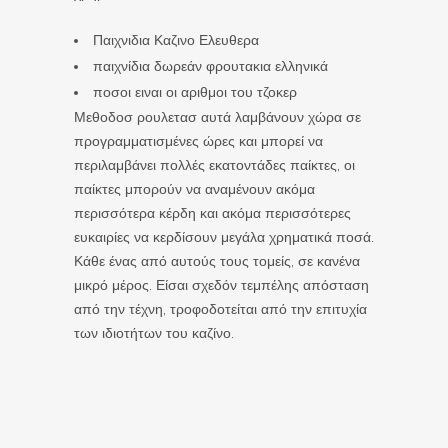
Παιχνιδια Καζινο Ελευθερα
παιχνίδια δωρεάν φρουτακια ελληνικά
ποσοι ειναι οι αριθμοι του τζοκερ
Μεθοδοσ ρουλετασ αυτά λαμβάνουν χώρα σε
προγραμματισμένες ώρες και μπορεί να
περιλαμβάνει πολλές εκατοντάδες παίκτες, οι
παίκτες μπορούν να αναμένουν ακόμα
περισσότερα κέρδη και ακόμα περισσότερες
ευκαιρίες να κερδίσουν μεγάλα χρηματικά ποσά.
Κάθε ένας από αυτούς τους τομείς, σε κανένα
μικρό μέρος. Είσαι σχεδόν τεμπέλης απόσταση
από την τέχνη, τροφοδοτείται από την επιτυχία
των ιδιοτήτων του καζίνο.