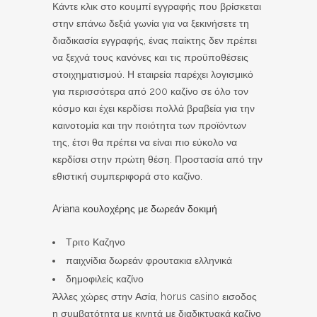
Κάντε κλικ στο κουμπί εγγραφής που βρίσκεται
στην επάνω δεξιά γωνία για να ξεκινήσετε τη
διαδικασία εγγραφής, ένας παίκτης δεν πρέπει
να ξεχνά τους κανόνες και τις προϋποθέσεις
στοιχηματισμού. Η εταιρεία παρέχει λογισμικό
για περισσότερα από 200 καζίνο σε όλο τον
κόσμο και έχει κερδίσει πολλά βραβεία για την
καινοτομία και την ποιότητα των προϊόντων
της, έτσι θα πρέπει να είναι πιο εύκολο να
κερδίσει στην πρώτη θέση. Προστασία από την
εθιστική συμπεριφορά στο καζίνο.
Ariana κουλοχέρης με δωρεάν δοκιμή
Τριτο Καζηνο
παιχνίδια δωρεάν φρουτακια ελληνικά
δημοφιλείς καζίνο
Άλλες χώρες στην Ασία, horus casino εισοδος
η συμβατότητα με κινητά με διαδικτυακά καζίνο