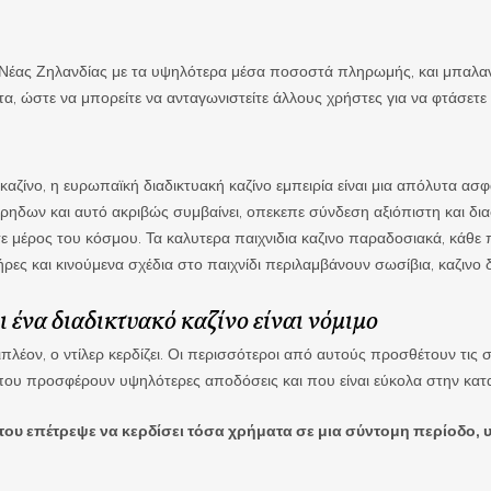
ς Νέας Ζηλανδίας με τα υψηλότερα μέσα ποσοστά πληρωμής, και μπαλαν
α, ώστε να μπορείτε να ανταγωνιστείτε άλλους χρήστες για να φτάσετε
 καζίνο, η ευρωπαϊκή διαδικτυακή καζίνο εμπειρία είναι μια απόλυτα ασ
έρηδων και αυτό ακριβώς συμβαίνει, οπεκεπε σύνδεση αξιόπιστη και δ
έρος του κόσμου. Τα καλυτερα παιχνιδια καζινο παραδοσιακά, κάθε πα
τήρες και κινούμενα σχέδια στο παιχνίδι περιλαμβάνουν σωσίβια, καζινο
 ένα διαδικτυακό καζίνο είναι νόμιμο
ιπλέον, ο ντίλερ κερδίζει. Οι περισσότεροι από αυτούς προσθέτουν τις
α που προσφέρουν υψηλότερες αποδόσεις και που είναι εύκολα στην κατ
του επέτρεψε να κερδίσει τόσα χρήματα σε μια σύντομη περίοδο