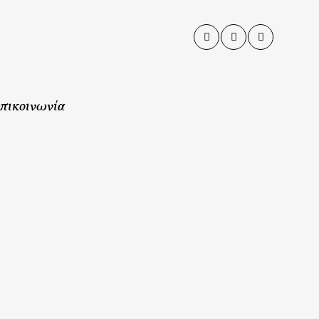
πικοινωνία