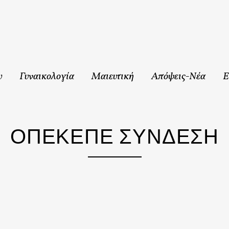
υ
Γυναικολογία
Μαιευτική
Απόψεις-Νέα
Ε
ΟΠΕΚΕΠΕ ΣΎΝΔΕΣΗ