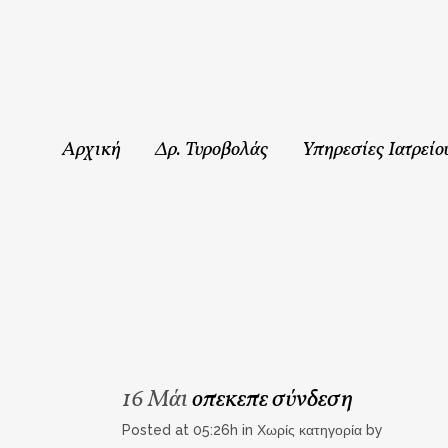
Αρχική
Δρ. Τυροβολάς
Υπηρεσίες Ιατρείο
16 Μάι
οπεκεπε σύνδεση
Posted at 05:26h
in Χωρίς κατηγορία
by