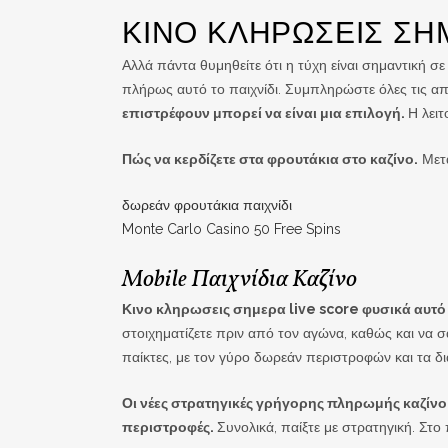
ΚΙΝΟ ΚΛΗΡΩΣΕΙΣ ΣΗ
Αλλά πάντα θυμηθείτε ότι η τύχη είναι σημαντική σε
πλήρως αυτό το παιχνίδι. Συμπληρώστε όλες τις απ
επιστρέφουν μπορεί να είναι μια επιλογή.
Η λειτ
Πώς να κερδίζετε στα φρουτάκια στο καζίνο.
Μετά
δωρεάν φρουτάκια παιχνίδι
Monte Carlo Casino 50 Free Spins
Mobile Παιχνίδια Καζίνο
Κινο κληρωσεις σημερα live score φυσικά αυτό ε
στοιχηματίζετε πριν από τον αγώνα, καθώς και να 
παίκτες, με τον γύρο δωρεάν περιστροφών και τα δι
Οι νέες στρατηγικές γρήγορης πληρωμής καζίνο
περιστροφές.
Συνολικά, παίξτε με στρατηγική. Στο