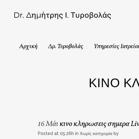
Αρχική
Δρ. Τυροβολάς
Υπηρεσίες Ιατρείο
ΚΙΝΟ Κ
16 Μάι
κινο κληρωσεις σημερα Liv
Posted at 05:26h
in Χωρίς κατηγορία
by