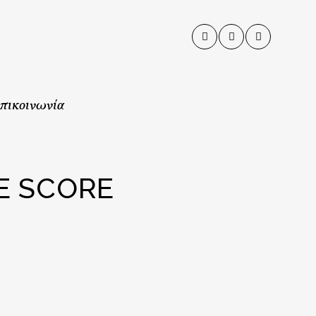
πικοινωνία
E SCORE