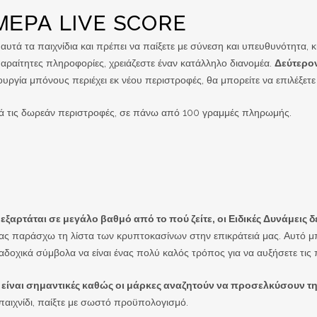
ΜΕΡΑ LIVE SCORE
 αυτά τα παιχνίδια και πρέπει να παίξετε με σύνεση και υπευθυνότητα,
αραίτητες πληροφορίες, χρειάζεστε έναν κατάλληλο διανομέα.
Δεύτερο
ουργία μπόνους περιέχει εκ νέου περιστροφές, θα μπορείτε να επιλέξετε
 τις δωρεάν περιστροφές, σε πάνω από 100 γραμμές πληρωμής.
ξαρτάται σε μεγάλο βαθμό από το πού ζείτε, οι Ειδικές Δυνάμεις 
σας παράσχω τη λίστα των κρυπτοκασίνων στην επικράτειά μας. Αυτό μ
αδοχικά σύμβολα να είναι ένας πολύ καλός τρόπος για να αυξήσετε τις
 είναι σημαντικές καθώς οι μάρκες αναζητούν να προσελκύσουν τ
 παιχνίδι, παίξτε με σωστό προϋπολογισμό.