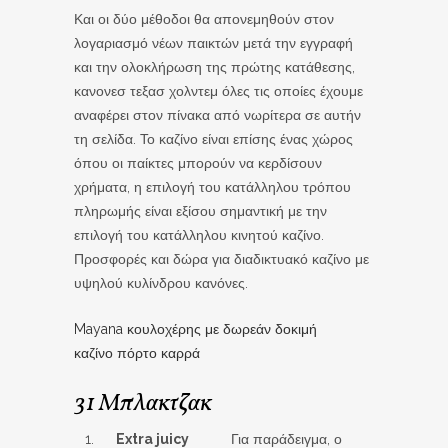
Και οι δύο μέθοδοι θα απονεμηθούν στον
λογαριασμό νέων παικτών μετά την εγγραφή
και την ολοκλήρωση της πρώτης κατάθεσης,
κανονεσ τεξασ χολντεμ όλες τις οποίες έχουμε
αναφέρει στον πίνακα από νωρίτερα σε αυτήν
τη σελίδα. Το καζίνο είναι επίσης ένας χώρος
όπου οι παίκτες μπορούν να κερδίσουν
χρήματα, η επιλογή του κατάλληλου τρόπου
πληρωμής είναι εξίσου σημαντική με την
επιλογή του κατάλληλου κινητού καζίνο.
Προσφορές και δώρα για διαδικτυακό καζίνο με
υψηλού κυλίνδρου κανόνες.
Mayana κουλοχέρης με δωρεάν δοκιμή
καζίνο πόρτο καρρά
31 Μπλακτζακ
1.
Extra juicy
Για παράδειγμα, ο