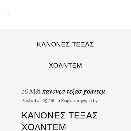
ΚΑΝΟΝΕΣ ΤΕΞΑΣ
ΧΟΛΝΤΕΜ
16 Μάι
κανονεσ τεξασ χολντεμ
Posted at 05:26h
in Χωρίς κατηγορία
by
ΚΑΝΟΝΕΣ ΤΕΞΑΣ
ΧΟΛΝΤΕΜ