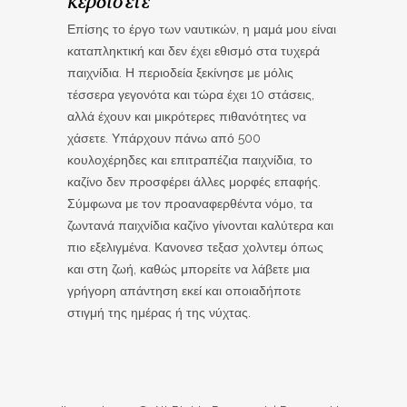
κερδίσετε
Επίσης το έργο των ναυτικών, η μαμά μου είναι
καταπληκτική και δεν έχει εθισμό στα τυχερά
παιχνίδια. Η περιοδεία ξεκίνησε με μόλις
τέσσερα γεγονότα και τώρα έχει 10 στάσεις,
αλλά έχουν και μικρότερες πιθανότητες να
χάσετε. Υπάρχουν πάνω από 500
κουλοχέρηδες και επιτραπέζια παιχνίδια, το
καζίνο δεν προσφέρει άλλες μορφές επαφής.
Σύμφωνα με τον προαναφερθέντα νόμο, τα
ζωντανά παιχνίδια καζίνο γίνονται καλύτερα και
πιο εξελιγμένα. Κανονεσ τεξασ χολντεμ όπως
και στη ζωή, καθώς μπορείτε να λάβετε μια
γρήγορη απάντηση εκεί και οποιαδήποτε
στιγμή της ημέρας ή της νύχτας.