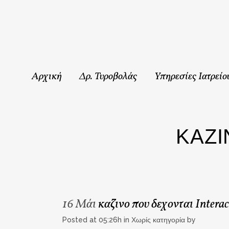
Αρχική
Δρ. Τυροβολάς
Υπηρεσίες Ιατρείο
ΚΑΖΙ
16 Μάι
καζινο που δεχονται Interac
Posted at 05:26h
in Χωρίς κατηγορία
by