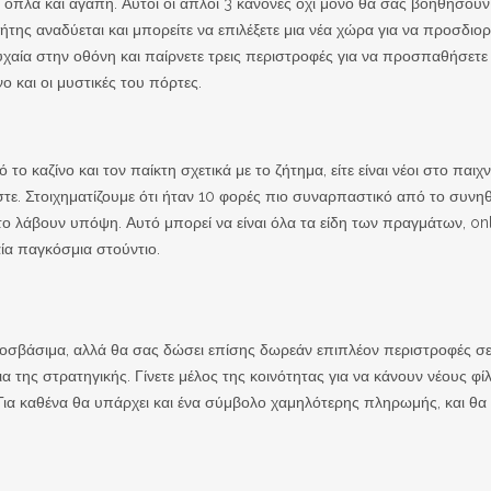
όπλα και αγάπη. Αυτοί οι απλοί 3 κανόνες όχι μόνο θα σας βοηθήσουν
ήτης αναδύεται και μπορείτε να επιλέξετε μια νέα χώρα για να προσδιορ
υχαία στην οθόνη και παίρνετε τρεις περιστροφές για να προσπαθήσετ
ο και οι μυστικές του πόρτες.
ο καζίνο και τον παίκτη σχετικά με το ζήτημα, είτε είναι νέοι στο παιχνί
ε. Στοιχηματίζουμε ότι ήταν 10 φορές πιο συναρπαστικό από το συνηθι
 λάβουν υπόψη. Αυτό μπορεί να είναι όλα τα είδη των πραγμάτων, onl
ία παγκόσμια στούντιο.
ι προσβάσιμα, αλλά θα σας δώσει επίσης δωρεάν επιπλέον περιστροφές 
ια της στρατηγικής. Γίνετε μέλος της κοινότητας για να κάνουν νέους φ
 Για καθένα θα υπάρχει και ένα σύμβολο χαμηλότερης πληρωμής, και θα 