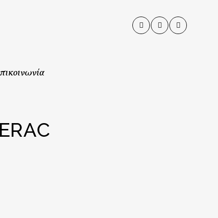
πικοινωνία
TERAC