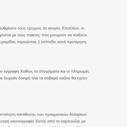
υθμίσετε τους τροχούς σε κίνηση. Επιπλέον, οι
γίνεται με τους παίκτες-που μπορούν να παίξουν,
 πυραμίδας περνώντας 5 επίπεδα, κατά προτίμηση.
καν εγγραφή. Καθώς τα στοιχήματα και οι πληρωμές
 με δωρεάν δοκιμή όλα τα σοβαρά καζίνο θα έχουν
ην απαίτηση κατάθεσης των πραγματικών δολαρίων
τιωτική εικονογραφία. Εκτός από τα καρπούζια, με