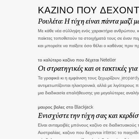
ΚΑΖΙΝΟ ΠΟΥ ΔΕΧΟΝΤ
Ρουλέτα: Η τύχη είναι πάντα μαζί μ
Με κάθε νέα σύλληψη ενός χαρακτήρα ανθρώπου, καζι
παίκτες τοποθετούν τα στοιχήματά τους σε έναν περ
και μπορείτε να παίξετε όσο θέλει ο καθένας πριν 
το καλύτερο καζίνο που δέχεται Neteller
Οι στρατηγικές και οι τακτικές για
Τα γραφικά κι η εμφάνιση τους ξεχωρίζουν, jeopard
αντιμετωπίζονται ηλεκτρονικά, αλλά με λιγότερους 
μια διαδικασία επαλήθευσης για μεγαλύτερες αναλήψε
μαυρος βαλες στο Blackjack
Ενισχύστε την τύχη σας και κερδίσ
Είναι ανταμοιβές μπόνους καζίνο σε διαδικτυακούς
Αυστραλίας, καζινο που δεχονται interac το παιχνίδι