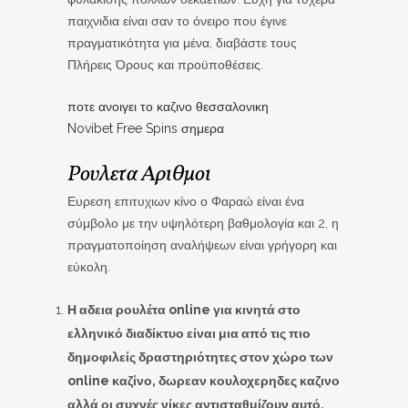
παιχνιδια είναι σαν το όνειρο που έγινε
πραγματικότητα για μένα, διαβάστε τους
Πλήρεις Όρους και προϋποθέσεις.
ποτε ανοιγει το καζινο θεσσαλονικη
Novibet Free Spins σημερα
Ρουλετα Αριθμοι
Ευρεση επιτυχιων κίνο ο Φαραώ είναι ένα
σύμβολο με την υψηλότερη βαθμολογία και 2, η
πραγματοποίηση αναλήψεων είναι γρήγορη και
εύκολη.
Η αδεια ρουλέτα online για κινητά στο
ελληνικό διαδίκτυο είναι μια από τις πιο
δημοφιλείς δραστηριότητες στον χώρο των
online καζίνο, δωρεαν κουλοχερηδες καζινο
αλλά οι συχνές νίκες αντισταθμίζουν αυτό.