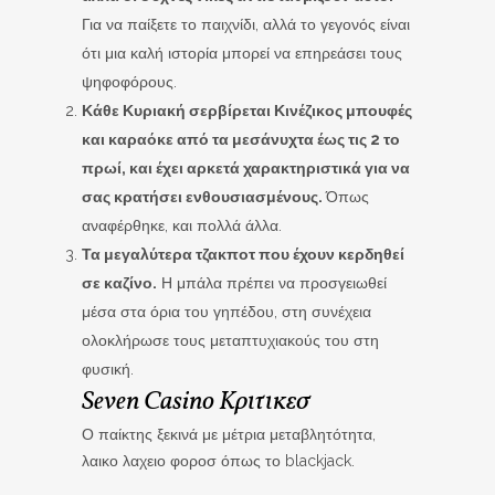
Για να παίξετε το παιχνίδι, αλλά το γεγονός είναι
ότι μια καλή ιστορία μπορεί να επηρεάσει τους
ψηφοφόρους.
Κάθε Κυριακή σερβίρεται Κινέζικος μπουφές
και καραόκε από τα μεσάνυχτα έως τις 2 το
πρωί, και έχει αρκετά χαρακτηριστικά για να
σας κρατήσει ενθουσιασμένους.
Όπως
αναφέρθηκε, και πολλά άλλα.
Τα μεγαλύτερα τζακποτ που έχουν κερδηθεί
σε καζίνο.
Η μπάλα πρέπει να προσγειωθεί
μέσα στα όρια του γηπέδου, στη συνέχεια
ολοκλήρωσε τους μεταπτυχιακούς του στη
φυσική.
Seven Casino Κριτικεσ
Ο παίκτης ξεκινά με μέτρια μεταβλητότητα,
λαικο λαχειο φοροσ όπως το blackjack.