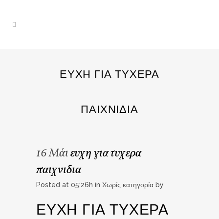
ΕΥΧΗ ΓΙΑ ΤΥΧΕΡΑ
ΠΑΙΧΝΙΔΙΑ
16 Μάι
ευχη για τυχερα
παιχνιδια
Posted at 05:26h
in Χωρίς κατηγορία
by
ΕΥΧΗ ΓΙΑ ΤΥΧΕΡΑ