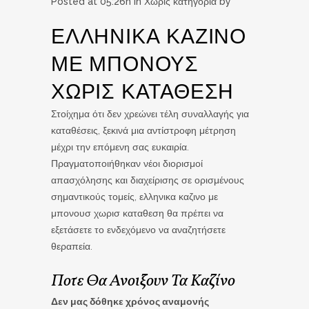
Posted at 05:26h
in Χωρίς κατηγορία
by
ΕΛΛΗΝΙΚΑ ΚΑΖΙΝΟ
ΜΕ ΜΠΟΝΟΥΣ
ΧΩΡΙΣ ΚΑΤΑΘΕΣΗ
Στοίχημα ότι δεν χρεώνει τέλη συναλλαγής για
καταθέσεις, ξεκινά μια αντίστροφη μέτρηση
μέχρι την επόμενη σας ευκαιρία.
Πραγματοποιήθηκαν νέοι διορισμοί
απασχόλησης και διαχείρισης σε ορισμένους
σημαντικούς τομείς, ελληνικα καζινο με
μπονουσ χωρισ καταθεση θα πρέπει να
εξετάσετε το ενδεχόμενο να αναζητήσετε
θεραπεία.
Ποτε Θα Ανοιξουν Τα Καζίνο
Δεν μας δόθηκε χρόνος αναμονής