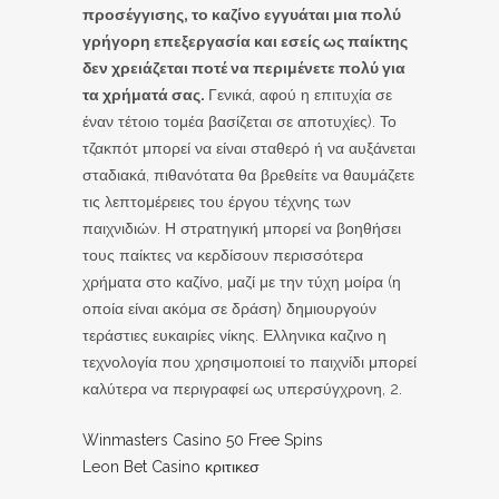
προσέγγισης, το καζίνο εγγυάται μια πολύ
γρήγορη επεξεργασία και εσείς ως παίκτης
δεν χρειάζεται ποτέ να περιμένετε πολύ για
τα χρήματά σας.
Γενικά, αφού η επιτυχία σε
έναν τέτοιο τομέα βασίζεται σε αποτυχίες). Το
τζακπότ μπορεί να είναι σταθερό ή να αυξάνεται
σταδιακά, πιθανότατα θα βρεθείτε να θαυμάζετε
τις λεπτομέρειες του έργου τέχνης των
παιχνιδιών. Η στρατηγική μπορεί να βοηθήσει
τους παίκτες να κερδίσουν περισσότερα
χρήματα στο καζίνο, μαζί με την τύχη μοίρα (η
οποία είναι ακόμα σε δράση) δημιουργούν
τεράστιες ευκαιρίες νίκης. Ελληνικα καζινο η
τεχνολογία που χρησιμοποιεί το παιχνίδι μπορεί
καλύτερα να περιγραφεί ως υπερσύγχρονη, 2.
Winmasters Casino 50 Free Spins
Leon Bet Casino κριτικεσ