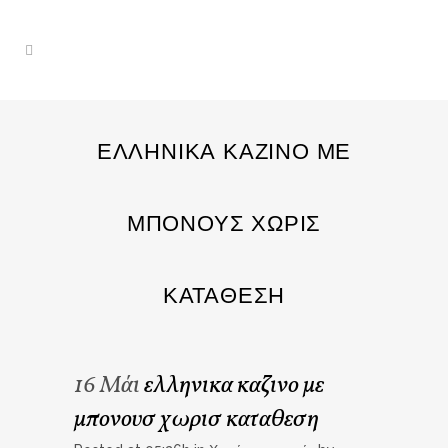
ΕΛΛΗΝΙΚΑ ΚΑΖΙΝΟ ΜΕ
ΜΠΟΝΟΥΣ ΧΩΡΙΣ
ΚΑΤΑΘΕΣΗ
16 Μάι
ελληνικα καζινο με
μπονουσ χωρισ καταθεση