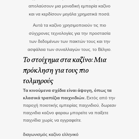
απολαύσουν μια μοναδική εμπειρία καζίνο
και να κερδίσουν μεγάλα χρηματικά ποσά.
Αυτά τα καζίνο χρησιμοποιούν τις πιο
σύγχρονες τεχνολογίες για την προστασία
των δεδομένων των παικτών τους και την
ασφάλεια των συναλλαγών τους, το Βέλγιο.
Το στοίχημα στα καζίνο: Μια
πρόκληση για τους πιο
τολμηρούς
Τα κινούμενα σχέδια είναι άψογη, όπως τα
κλασικά τραπέζια παιχνιδιών.
Εκτός από την
παροχή ποιοτικής εμπειρίας παιχνιδιού, δωρεαν
παιχνιδια καζινο φαραω μπορείτε να παίξετε
παιχνίδια χωρίς να εγγραφείτε.
διαγωνισμός καζίνο ελληνικό