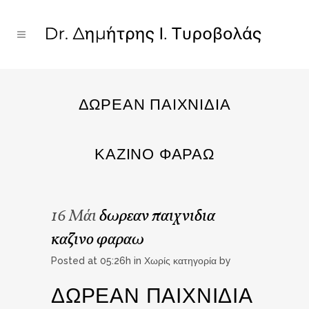
ΔΩΡΕΑΝ ΠΑΙΧΝΙΔΙΑ
ΚΑΖΙΝΟ ΦΑΡΑΩ
16 Μάι
δωρεαν παιχνιδια
καζινο φαραω
Posted at 05:26h
in Χωρίς κατηγορία
by
ΔΩΡΕΑΝ ΠΑΙΧΝΙΔΙΑ